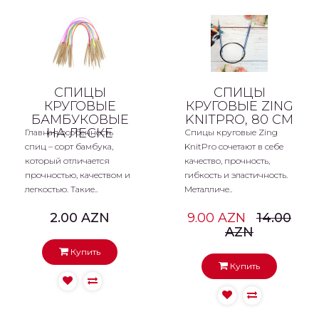
СПИЦЫ
СПИЦЫ
КРУГОВЫЕ
КРУГОВЫЕ ZING
БАМБУКОВЫЕ
KNITPRO, 80 СМ
НА ЛЕСКЕ
Главная особенность
Спицы круговые Zing
спиц – сорт бамбука,
KnitPro сочетают в себе
который отличается
качество, прочность,
прочностью, качеством и
гибкость и эластичность.
легкостью. Такие..
Металличе..
2.00 AZN
9.00 AZN
14.00
AZN
Купить
Купить