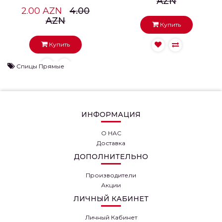
AZN
2.00 AZN
4.00
AZN
Купить
Купить
Спицы Прямые
ИНФОРМАЦИЯ
О НАС
СПИЦЫ
Доставка
ПРЯМЫЕ
MAXWELL
ДОПОЛНИТЕЛЬНО
GOLD, 2.5 ММ
Спицы прямые Maxwell
Gold объединяют в себе
Производители
легкость, прочность,
Акции
качество, гладкую
ЛИЧНЫЙ КАБИНЕТ
поверхность и з..
Личный Кабинет