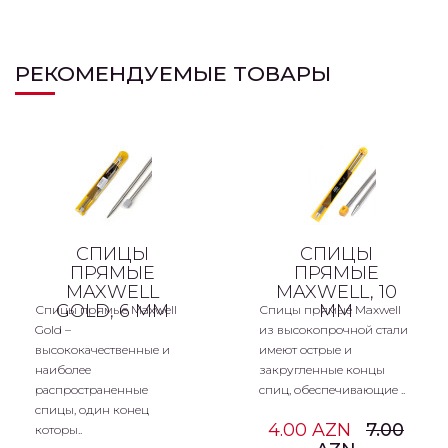
РЕКОМЕНДУЕМЫЕ ТОВАРЫ
СПИЦЫ
СПИЦЫ
ПРЯМЫЕ
ПРЯМЫЕ
MAXWELL
MAXWELL, 10
GOLD, 6 ММ
ММ
Спицы прямые Maxwell
Спицы прямые Maxwell
Gold –
из высокопрочной стали
высококачественные и
имеют острые и
наиболее
закругленные концы
распространенные
спиц, обеспечивающие ..
спицы, один конец
4.00 AZN
7.00
которы..