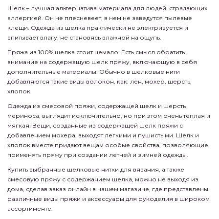
Шелк – лучшая альтернатива материала для людей, страдающих
аллергией. Он не плесневеет, в нем не заведутся пылевые
клещи. Одежда из шелка практически не электризуется и
впитывает влагу, не становясь влажной на ощупь.
Пряжа из 100% шелка стоит немало. Есть смысл обратить
внимание на содержащую шелк пряжу, включающую в себя
дополнительные материалы. Обычно в шелковые нити
добавляются такие виды волокон, как: лен, мохер, шерсть,
хлопок.
Одежда из смесовой пряжи, содержащей шелк и шерсть
мериноса, выглядит исключительно, но при этом очень теплая и
мягкая. Вещи, созданные из содержащей шелк пряжи с
добавлением мохера, выходят легкими и пушистыми. Шелк и
хлопок вместе придают вещам особые свойства, позволяющие
применять пряжу при создании летней и зимней одежды.
Купить выбранные шелковые нитки для вязания, а также
смесовую пряжу с содержанием шелка, можно не выходя из
дома, сделав заказ онлайн в нашем магазине, где представлены
различные виды пряжи и аксессуары для рукоделия в широком
ассортименте.