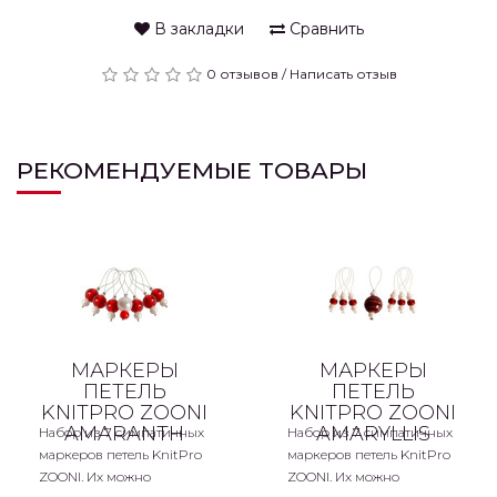
В закладки
Сравнить
0 отзывов
/
Написать отзыв
РЕКОМЕНДУЕМЫЕ ТОВАРЫ
МАРКЕРЫ
МАРКЕРЫ
ПЕТЕЛЬ
ПЕТЕЛЬ
KNITPRO ZOONI
KNITPRO ZOONI
AMARANTH
AMARYLLIS
Набор из 7 симпатичных
Набор из 7 симпатичных
маркеров петель KnitPro
маркеров петель KnitPro
ZOONI. Их можно
ZOONI. Их можно