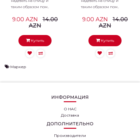
надевать на спицу и
надевать на спицу и
таким образом пом..
таким образом пом..
9.00 AZN
14.00
9.00 AZN
14.00
AZN
AZN
Купить
Купить
Маркер
ИНФОРМАЦИЯ
О НАС
МАРКЕРЫ
МАРКЕРЫ
ПЕТЕЛЬ
Доставка
ПЕТЕЛЬ
KNITPRO ZOONI
KNITPRO ZOONI
ДОПОЛНИТЕЛЬНО
TANGERINE
BLUEBELL
Набор из 7 симпатичных
Маркеры петель ZOONI
маркеров петель KnitPro
Bluebell KnitPro - это
Производители