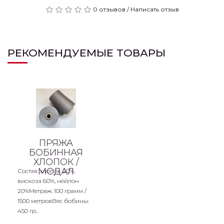
0 отзывов
/
Написать отзыв
РЕКОМЕНДУЕМЫЕ ТОВАРЫ
ПРЯЖА
БОБИННАЯ
ХЛОПОК /
МОДАЛ
Состав: хлопок 20%,
вискоза 60%, нейлон
20%Метраж: 100 грамм /
1500 метровВес бобины:
450 гр..