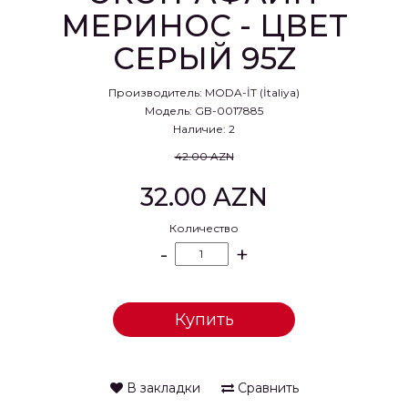
МЕРИНОС - ЦВЕТ
СЕРЫЙ 95Z
Производитель:
MODA-İT (İtaliya)
Модель: GB-0017885
Наличие: 2
42.00 AZN
32.00 AZN
Количество
-
+
Купить
В закладки
Сравнить