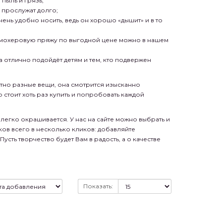
 пыль и грязь;
 прослужат долго;
ень удобно носить, ведь он хорошо «дышит» и в то
ь мохеровую пряжу по выгодной цене можно в нашем
а отлично подойдёт детям и тем, кто подвержен
но разные вещи, она смотрится изысканно
стоит хоть раз купить и попробовать каждой
легко окрашивается. У нас на сайте можно выбрать и
ов всего в несколько кликов: добавляйте
сть творчество будет Вам в радость, а о качестве
Показать: