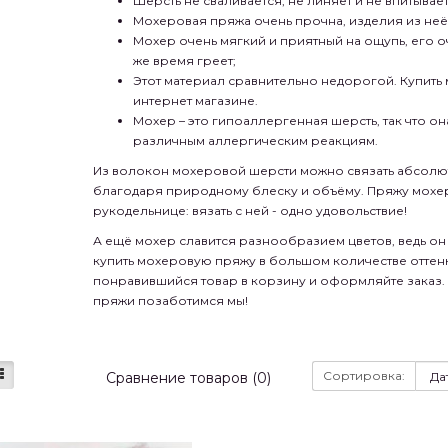
Шерсть не сваливается, не линяет и не впитывает
Мохеровая пряжа очень прочна, изделия из неё
Мохер очень мягкий и приятный на ощупь, его оч
же время греет;
Этот материал сравнительно недорогой. Купит
интернет магазине.
Мохер – это гипоаллергенная шерсть, так что он
различным аллергическим реакциям.
Из волокон мохеровой шерсти можно связать абсолют
благодаря природному блеску и объёму. Пряжу мохер 
рукодельнице: вязать с ней - одно удовольствие!
А ещё мохер славится разнообразием цветов, ведь он 
купить мохеровую пряжу в большом количестве оттенк
понравившийся товар в корзину и оформляйте заказ. Пу
пряжи позаботимся мы!
Сортировка:
Сравнение товаров (0)