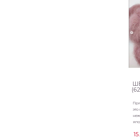
Ш
(6
Пря
это
неж
япо
15