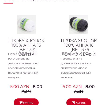
ПРЯЖА ХЛОПОК
ПРЯЖА ХЛОПОК
100% АННА 16
100% АННА 16
ЦВЕТ 372
ЦВЕТ 376
БЕЛЫЙ
ТЕМНО-СЕРЫЙ
Пряжа Seam Анна 16
Пряжа Seam Анна 16
изготовлена из
изготовлена из
длинноволокнистого
длинноволокнистого
египетского хлопка.
египетского хлопка.
Высококачественный
Высококачественный
материа..
материа..
5.00 AZN
8.00
5.00 AZN
8.00
AZN
AZN
Купить
Купить