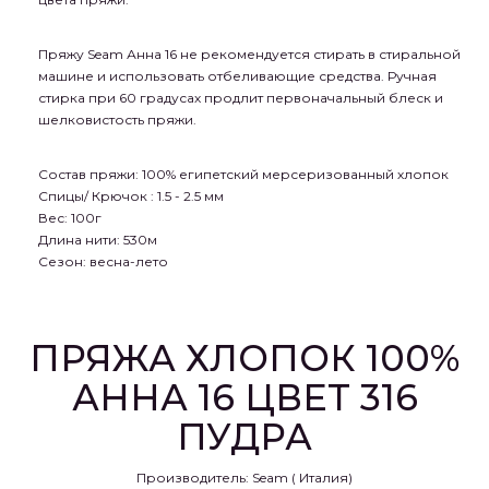
Пряжу Seam Анна 16 не рекомендуется стирать в стиральной
машине и использовать отбеливающие средства. Ручная
стирка при 60 градусах продлит первоначальный блеск и
шелковистость пряжи.
Состав пряжи:
100% египетский мерсеризованный хлопок
Спицы
/ Крючок
:
1.5 - 2.5 мм
Вес:
100г
Длина нити:
530м
Сезон:
весна-лето
ПРЯЖА ХЛОПОК 100%
АННА 16 ЦВЕТ 316
ПУДРА
Производитель:
Seam ( Италия)