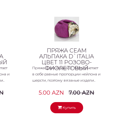
ПРЯЖА СЕАМ
A
АЛЬПАКА D`ITALIA
ЫЙ
ЦВЕТ 11 РОЗОВО-
ФИОЛЕТОВЫЙ
тает
Пряжа Сеам Alpaca D`Italia сочетает
она и
в себе равные пропорции нейлона и
и..
шерсти, поэтому вязаные издели..
ZN
5.00 AZN
7.00 AZN
Купить