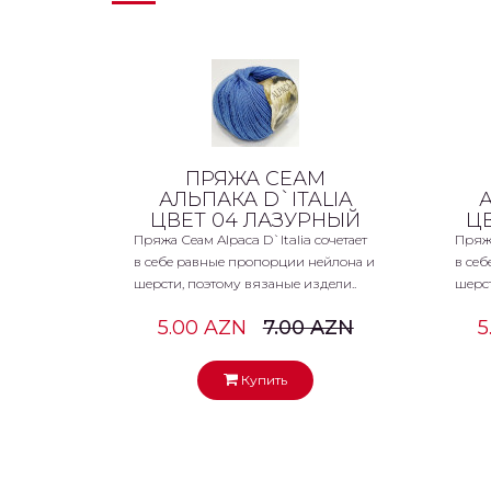
ПРЯЖА СЕАМ
АЛЬПАКА D`ITALIA
ЦВЕТ 04 ЛАЗУРНЫЙ
Ц
Пряжа Сеам Alpaca D`Italia сочетает
Пряжа
в себе равные пропорции нейлона и
в себ
шерсти, поэтому вязаные издели..
шерст
5.00 AZN
7.00 AZN
5
Купить