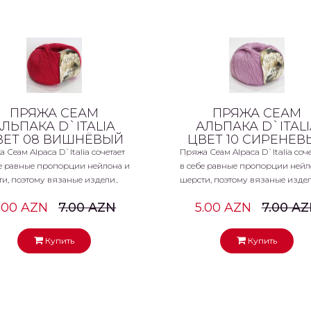
ПРЯЖА СЕАМ
ПРЯЖА СЕАМ
АЛЬПАКА D`ITALIA
АЛЬПАКА D`ITALI
ВЕТ 08 ВИШНЁВЫЙ
ЦВЕТ 10 СИРЕНЕВ
 Сеам Alpaca D`Italia сочетает
Пряжа Сеам Alpaca D`Italia соче
е равные пропорции нейлона и
в себе равные пропорции нейл
и, поэтому вязаные издели..
шерсти, поэтому вязаные издел
.00 AZN
7.00 AZN
5.00 AZN
7.00 A
Купить
Купить