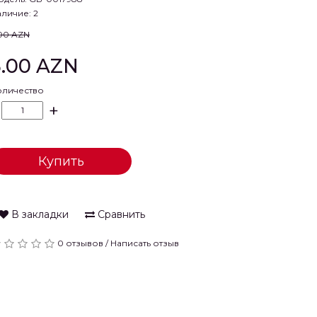
личие: 2
00 AZN
5.00 AZN
оличество
+
Купить
В закладки
Сравнить
0 отзывов
/
Написать отзыв