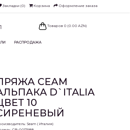
Закладки (0)
Корзина
Оформление заказа
Товаров 0 (0.00 AZN)
1
ЕЛИ
РАСПРОДАЖА
ПРЯЖА СЕАМ
АЛЬПАКА D`ITALIA
ЦВЕТ 10
СИРЕНЕВЫЙ
роизводитель:
Seam ( Италия)
одель: GB-0017988