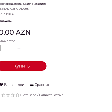
роизводитель:
Seam ( Италия)
одель: GB-0017995
личие: 6
.00 AZN
10.00 AZN
оличество
+
Купить
В закладки
Сравнить
0 отзывов
/
Написать отзыв