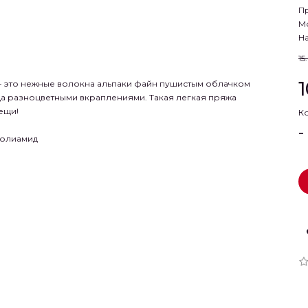
П
М
На
15
 - это нежные волокна альпаки файн пушистым облачком
а разноцветными вкраплениями. Такая легкая пряжа
ещи!
К
-
полиамид