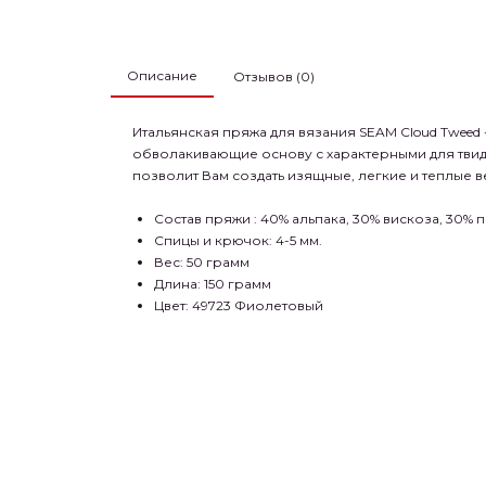
Описание
Отзывов (0)
Итальянская пряжа для вязания SEAM Cloud Tweed
обволакивающие основу с характерными для твид
позволит Вам создать изящные, легкие и теплые в
Состав пряжи :
40% альпака, 30% вискоза, 30% 
Спицы и крючок: 4-5 мм.
Вес: 50 грамм
Длина: 150 грамм
Цвет: 49723 Фиолетовый