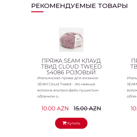
РЕКОМЕНДУЕМЫЕ ТОВАРЫ
ПРЯЖА SEAM КЛАУД
П
ТВИД CLOUD TWEED
Т
54086 РОЗОВЫЙ
Итальянская пряжа для вязания
Итал
SEAM Cloud Tweed - это нежные
SEAM 
волокна альпаки файн пушистым
воло
облачком о..
облач
10.00 AZN
15.00 AZN
1
Купить