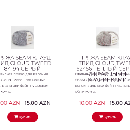
РЯЖА SEAM КЛАУД
ПРЯЖА SEAM КЛА
ВИД CLOUD TWEED
ТВИД CLOUD TWE
84194 СЕРЫЙ
52456 ТЕПЛЫЙ СЕ
С КРАСНЫМИ
ьянская пряжа для вязания
Итальянская пряжа для вязан
КРАПИНКАМИ
Cloud Tweed - это нежные
SEAM Cloud Tweed - это нежные
кна альпаки файн пушистым
волокна альпаки файн пушист
ком о..
облачком о..
0.00 AZN
15.00 AZN
10.00 AZN
15.00 A
Купить
Купить