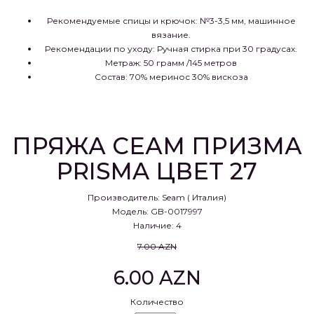
Рекомендуемые спицы и крючок: №3-3,5 мм, машинное
вязание.
Рекомендации по уходу: Ручная стирка при 30 градусах.
Метраж: 50 грамм /145 метров
Состав: 70% меринос 30% вискоза
ПРЯЖА СЕАМ ПРИЗМА
PRISMA ЦВЕТ 27
Производитель:
Seam ( Италия)
Модель: GB-0017997
Наличие: 4
7.00 AZN
6.00 AZN
Количество