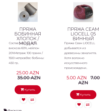
ПРЯЖА
ПРЯЖА СЕАМ
БОБИННАЯ
LIOCELL 05
ХЛОПОК /
ВИННЫЙ
МОДАЛ
Состав: хлопок 20%,
Пряжа Сеам LIOCELL
вискоза 60%, нейлон
добывается из
20%Метраж: 100 грамм /
древесины эвкалипта.
1500 метровВес бобины:
Хотя волокно
450 гр..
искусственного
происхождени..
25.00 AZN
35.00 AZN
5.00 AZN
7.00
AZN
Купить
Купить
Вискоза