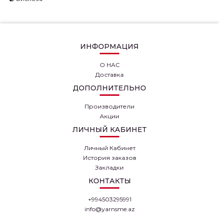
ИНФОРМАЦИЯ
О НАС
Доставка
ПРЯЖА СЕАМ
LIOCELL 15
ДОПОЛНИТЕЛЬНО
ИНДИГО
Пряжа Сеам LIOCELL
Производители
добывается из
Акции
древесины эвкалипта.
ЛИЧНЫЙ КАБИНЕТ
Хотя волокно
искусственного
Личный Кабинет
происхождени..
История заказов
Закладки
5.00 AZN
7.00
КОНТАКТЫ
AZN
+994503295991
Купить
info@yarnsme.az