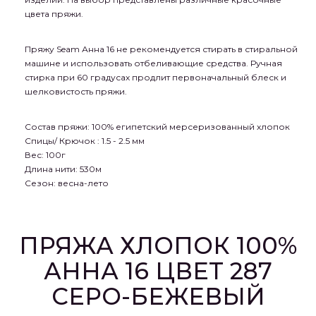
цвета пряжи.
Пряжу Seam Анна 16 не рекомендуется стирать в стиральной
машине и использовать отбеливающие средства. Ручная
стирка при 60 градусах продлит первоначальный блеск и
шелковистость пряжи.
Состав пряжи:
100% египетский мерсеризованный хлопок
Спицы
/ Крючок
:
1.5 - 2.5 мм
Вес:
100г
Длина нити:
530м
Сезон:
весна-лето
ПРЯЖА ХЛОПОК 100%
АННА 16 ЦВЕТ 287
СЕРО-БЕЖЕВЫЙ