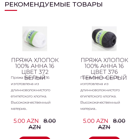
РЕКОМЕНДУЕМЫЕ ТОВАРЫ
ПРЯЖА ХЛОПОК
ПРЯЖА ХЛОПОК
100% АННА 16
100% АННА 16
ЦВЕТ 372
ЦВЕТ 376
БЕЛЫЙ
ТЕМНО-СЕРЫЙ
Пряжа Seam Анна 16
Пряжа Seam Анна 16
изготовлена из
изготовлена из
длинноволокнистого
длинноволокнистого
египетского хлопка.
египетского хлопка.
Высококачественный
Высококачественный
материа..
материа..
5.00 AZN
8.00
5.00 AZN
8.00
AZN
AZN