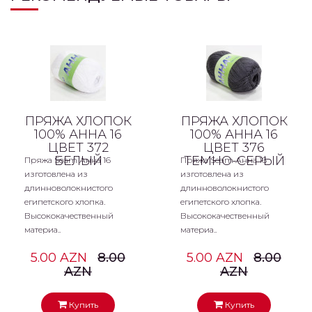
ПРЯЖА ХЛОПОК
ПРЯЖА ХЛОПОК
100% АННА 16
100% АННА 16
ЦВЕТ 372
ЦВЕТ 376
БЕЛЫЙ
ТЕМНО-СЕРЫЙ
Пряжа Seam Анна 16
Пряжа Seam Анна 16
изготовлена из
изготовлена из
длинноволокнистого
длинноволокнистого
египетского хлопка.
египетского хлопка.
Высококачественный
Высококачественный
материа..
материа..
5.00 AZN
8.00
5.00 AZN
8.00
AZN
AZN
Купить
Купить