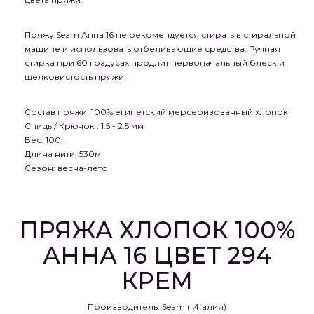
Пряжу Seam Анна 16 не рекомендуется стирать в стиральной
машине и использовать отбеливающие средства. Ручная
стирка при 60 градусах продлит первоначальный блеск и
шелковистость пряжи.
Состав пряжи:
100% египетский мерсеризованный хлопок
Спицы
/ Крючок
:
1.5 - 2.5 мм
Вес:
100г
Длина нити:
530м
Сезон:
весна-лето
ПРЯЖА ХЛОПОК 100%
АННА 16 ЦВЕТ 294
КРЕМ
Производитель:
Seam ( Италия)